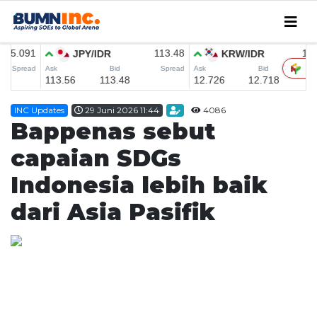
Home
INC Updates
29 Juni 2026 11:44
4086
Editorial
Bappenas sebut
INC Updates
capaian SDGs
INFO MUDIK
Indonesia lebih baik
Coorporate
dari Asia Pasifik
CSER
SMEDEV
MICE
Research
English News