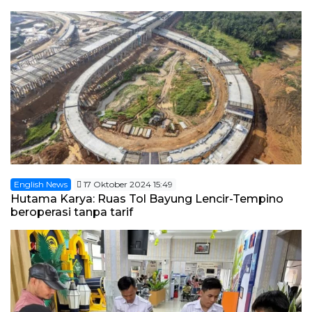
BUMNINC Tube
#CEOMind
English News
17 Oktober 2024 15:49
Hutama Karya: Ruas Tol Bayung Lencir-Tempino
beroperasi tanpa tarif