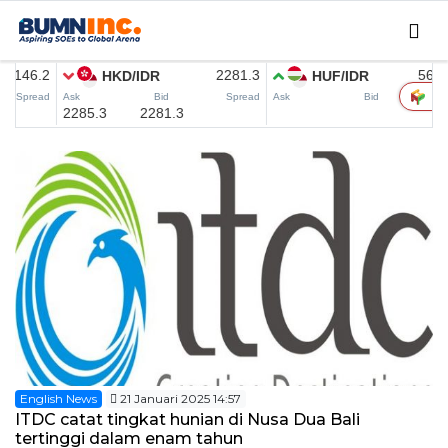
Home
Editorial
INC Updates
INFO MUDIK
Coorporate
CSER
SMEDEV
MICE
Research
English News
21 Januari 2025 14:57
ITDC catat tingkat hunian di Nusa Dua Bali
English News
tertinggi dalam enam tahun