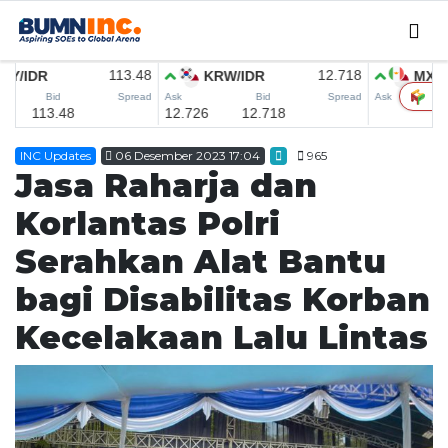
Home
INC Updates
06 Desember 2023 17:04
965
Editorial
Jasa Raharja dan
INC Updates
Korlantas Polri
INFO MUDIK
Serahkan Alat Bantu
Coorporate
bagi Disabilitas Korban
CSER
SMEDEV
Kecelakaan Lalu Lintas
MICE
Research
English News