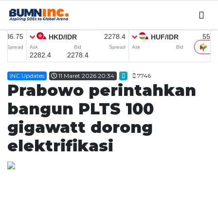
Home
INC Updates
11 Maret 2026 20:34
7746
Editorial
Prabowo perintahkan
INC Updates
bangun PLTS 100
INFO MUDIK
gigawatt dorong
Coorporate
elektrifikasi
CSER
SMEDEV
MICE
Research
English News