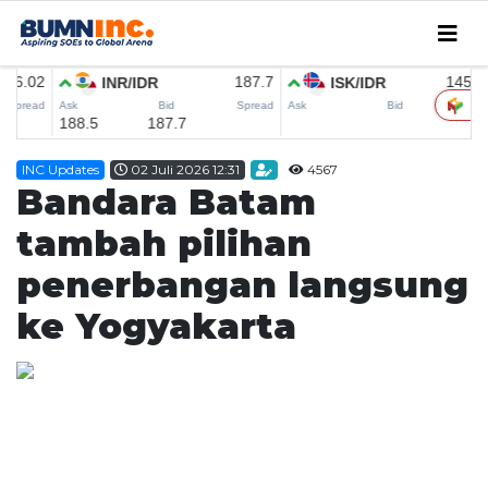
Home
INC Updates
02 Juli 2026 12:31
4567
Editorial
Bandara Batam
INC Updates
tambah pilihan
INFO MUDIK
penerbangan langsung
Coorporate
ke Yogyakarta
CSER
SMEDEV
MICE
Research
English News