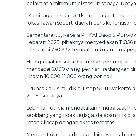
pelayanan minimum di stasiun sebagai upay
“Kami juga menempatkan petugas tambahan 
lokasi rawan seperti daerah berisiko longsor
Sementara itu, Kepala PT KAI Daop 5 Purw
Lebaran 2025, pihaknya menyediakan 11.856 
mencapai 260.832 tempat duduk untuk per
Hingga saat ini, kata dia, jumlah penumpang
mencapai 6.000 orang per hari, sedangkan d
kisaran 10.000-11.000 orang per hari.
“Puncak arus mudik di Daop 5 Purwokerto d
2025,” katanya.
Lebih lanjut, dia mengatakan hingga saat ini
sebidang yang tidak terjaga, delapan titik 
Intan Cilacap dengan akses terbatas.
Menurut dia, 12 perlintasan lainnya telah m