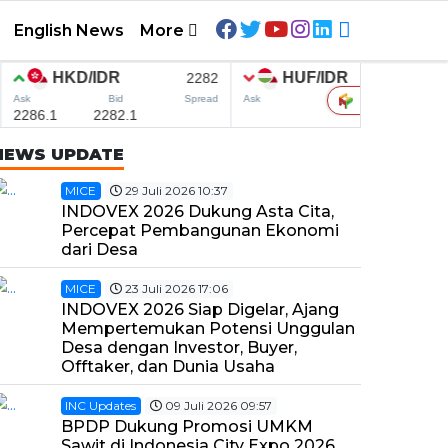
English News
More
NEWS UPDATE
MICE
29 Juli 2026 10:37
INDOVEX 2026 Dukung Asta Cita,
Percepat Pembangunan Ekonomi
dari Desa
MICE
23 Juli 2026 17:06
INDOVEX 2026 Siap Digelar, Ajang
Mempertemukan Potensi Unggulan
Desa dengan Investor, Buyer,
Offtaker, dan Dunia Usaha
INC Updates
09 Juli 2026 09:57
BPDP Dukung Promosi UMKM
Sawit di Indonesia City Expo 2026,