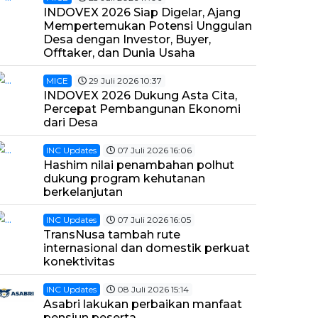
INDOVEX 2026 Siap Digelar, Ajang
Mempertemukan Potensi Unggulan
Desa dengan Investor, Buyer,
Offtaker, dan Dunia Usaha
MICE
29 Juli 2026 10:37
INDOVEX 2026 Dukung Asta Cita,
Percepat Pembangunan Ekonomi
dari Desa
INC Updates
07 Juli 2026 16:06
Hashim nilai penambahan polhut
dukung program kehutanan
berkelanjutan
INC Updates
07 Juli 2026 16:05
TransNusa tambah rute
internasional dan domestik perkuat
konektivitas
INC Updates
08 Juli 2026 15:14
Asabri lakukan perbaikan manfaat
pensiun peserta