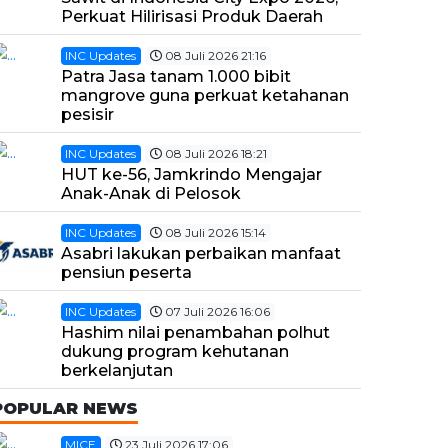
Perkuat Hilirisasi Produk Daerah
INC Updates
08 Juli 2026 21:16
Patra Jasa tanam 1.000 bibit
mangrove guna perkuat ketahanan
pesisir
INC Updates
08 Juli 2026 18:21
HUT ke-56, Jamkrindo Mengajar
Anak-Anak di Pelosok
INC Updates
08 Juli 2026 15:14
Asabri lakukan perbaikan manfaat
pensiun peserta
INC Updates
07 Juli 2026 16:06
Hashim nilai penambahan polhut
dukung program kehutanan
berkelanjutan
POPULAR NEWS
MICE
23 Juli 2026 17:06