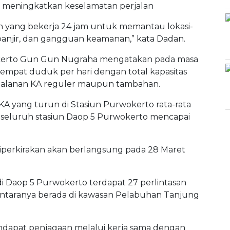
a meningkatkan keselamatan perjalan
yang bekerja 24 jam untuk memantau lokasi-
, banjir, dan gangguan keamanan,” kata Dadan.
okerto Gun Gun Nugraha mengatakan pada masa
tempat duduk per hari dengan total kapasitas
jalanan KA reguler maupun tambahan.
 KA yang turun di Stasiun Purwokerto rata-rata
i seluruh stasiun Daop 5 Purwokerto mencapai
iperkirakan akan berlangsung pada 28 Maret
 di Daop 5 Purwokerto terdapat 27 perlintasan
di antaranya berada di kawasan Pelabuhan Tanjung
endapat penjagaan melalui kerja sama dengan