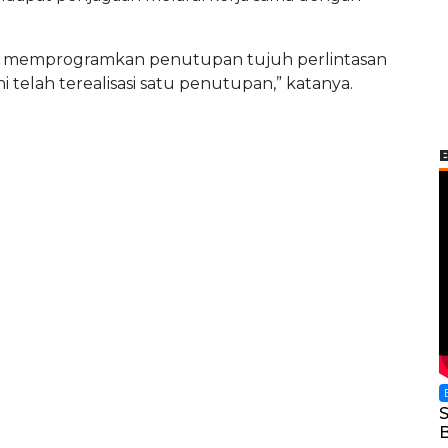
h memprogramkan penutupan tujuh perlintasan
i telah terealisasi satu penutupan,” katanya.
S
B