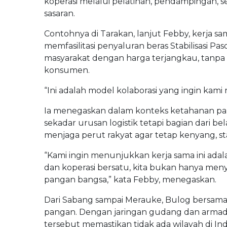
koperasi melalui pelatihan, pendampingan, se
sasaran.
Contohnya di Tarakan, lanjut Febby, kerja s
memfasilitasi penyaluran beras Stabilisasi 
masyarakat dengan harga terjangkau, tanpa 
konsumen.
“Ini adalah model kolaborasi yang ingin kami r
Ia menegaskan dalam konteks ketahanan pan
sekadar urusan logistik tetapi bagian dari b
menjaga perut rakyat agar tetap kenyang, stab
“Kami ingin menunjukkan kerja sama ini ada
dan koperasi bersatu, kita bukan hanya men
pangan bangsa,” kata Febby, menegaskan.
Dari Sabang sampai Merauke, Bulog bersama
pangan. Dengan jaringan gudang dan armada
tersebut memastikan tidak ada wilayah di In