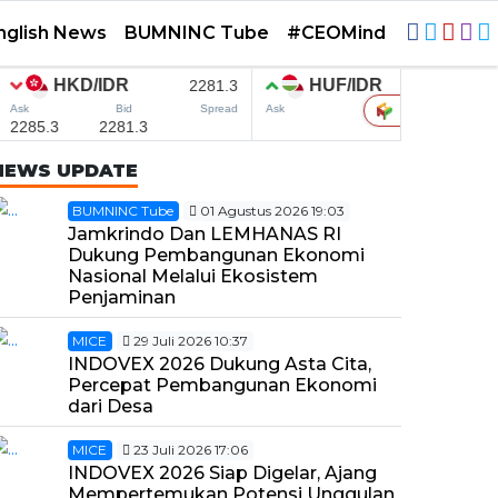
nglish News
BUMNINC Tube
#CEOMind
NEWS UPDATE
BUMNINC Tube
01 Agustus 2026 19:03
Jamkrindo Dan LEMHANAS RI
Dukung Pembangunan Ekonomi
Nasional Melalui Ekosistem
Penjaminan
MICE
29 Juli 2026 10:37
INDOVEX 2026 Dukung Asta Cita,
Percepat Pembangunan Ekonomi
dari Desa
MICE
23 Juli 2026 17:06
INDOVEX 2026 Siap Digelar, Ajang
Mempertemukan Potensi Unggulan