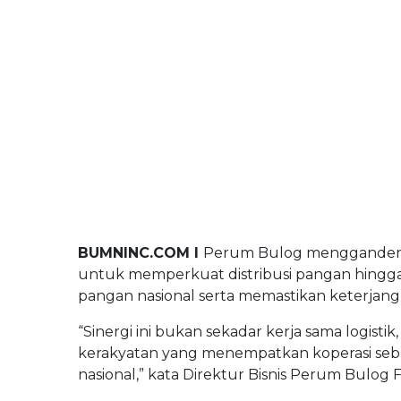
BUMNINC Tube
#CEOMind
BUMNINC.COM I
Perum Bulog menggandeng 
untuk memperkuat distribusi pangan hingg
pangan nasional serta memastikan keterjang
“Sinergi ini bukan sekadar kerja sama logist
kerakyatan yang menempatkan koperasi seba
nasional,” kata Direktur Bisnis Perum Bulog F