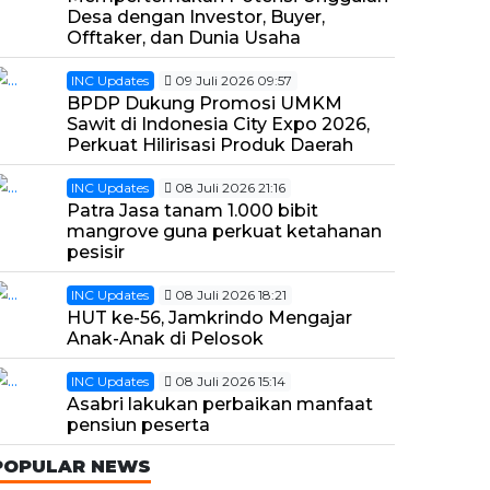
Desa dengan Investor, Buyer,
Offtaker, dan Dunia Usaha
INC Updates
09 Juli 2026 09:57
BPDP Dukung Promosi UMKM
Sawit di Indonesia City Expo 2026,
Perkuat Hilirisasi Produk Daerah
INC Updates
08 Juli 2026 21:16
Patra Jasa tanam 1.000 bibit
mangrove guna perkuat ketahanan
pesisir
INC Updates
08 Juli 2026 18:21
HUT ke-56, Jamkrindo Mengajar
Anak-Anak di Pelosok
INC Updates
08 Juli 2026 15:14
Asabri lakukan perbaikan manfaat
pensiun peserta
POPULAR NEWS