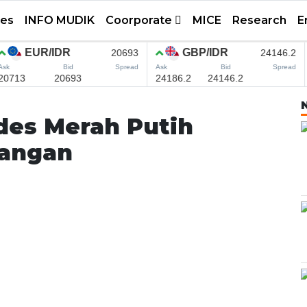
tes
INFO MUDIK
Coorporate
MICE
Research
E
des Merah Putih
pangan