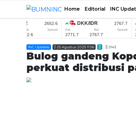
Home
Editorial
INC Upda
Home
INC Updates
25 Agustus 2025 11:56
2143
Editorial
Bulog gandeng Kop
INC Updates
perkuat distribusi 
INFO MUDIK
Coorporate
CSER
SMEDEV
MICE
Research
English News