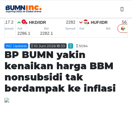
Home
INC Updates
10 Juni 2026 18:33
5064
Editorial
BP BUMN yakin
INC Updates
kenaikan harga BBM
INFO MUDIK
nonsubsidi tak
Coorporate
berdampak ke inflasi
CSER
SMEDEV
MICE
Research
English News