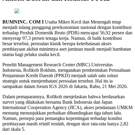
BUMNINC. COM I
Usaha Mikro Kecil dan Menengah tetap
menjadi tulang punggung perekonomian nasional dengan kontribusi
terhadap Produk Domestik Bruto (PDB) mencapai 56,92 persen dan
menyerap 97,3 persen tenaga kerja. Namun, di balik kontribusi
besar tersebut, persoalan klasik berupa keterbatasan akses
pembiayaan akibat minimnya aset jaminan masih menjadi hambatan
utama bagi pelaku usaha kecil.
Peneliti Management Research Center (MRC) Universitas
Indonesia, Rofikoh Rokhim, mengatakan pembentukan Perusahaan
Penjaminan Kredit Daerah (PPKD) menjadi salah satu solusi
strategis untuk menjembatani persoalan tersebut. Hal itu ia
sampaikan dalam forum IGS 2026 di Jakarta, Rabu, 21 Mei 2026.
Dalam pemaparannya, Rofikoh menjelaskan bahwa berdasarkan
survei yang dilakukan bersama Bank Indonesia dan Japan
International Cooperation Agency (JICA), akses pendanaan UMKM
memang menunjukkan perbaikan dibandingkan tiga tahun lalu.
Namun, persepsi para pemangku kepentingan terhadap kondisi
pembiayaan masih relatif rendah, dengan skor rata-rata hanya 2,82
dari skala 5.