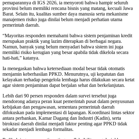
pemaparannya di IGS 2026, ia menyoroti bahwa hampir seluruh
provinsi belum memiliki rencana bisnis yang matang, kecuali Jawa
Barat. Selain itu, kualitas sumber daya manusia serta mekanisme
manajemen risiko juga dinilai belum menjadi perhatian utama
pemerintah daerah.
“Mayoritas responden memahami bahwa sistem penjaminan kredit
merupakan praktik yang lazim diterapkan di berbagai negara.
Namun, banyak yang belum menyadari bahwa sistem ini juga
memiliki risiko kerugian yang besar apabila tidak dikelola secara
hati-hati,” katanya.
Ia menegaskan bahwa ketersediaan modal besar tidak otomatis
menjamin keberhasilan PPKD. Menurutnya, uji kepatutan dan
kelayakan terhadap pengelola lembaga harus dilakukan secara ketat
agar sistem penjaminan dapat berjalan sehat dan berkelanjutan.
Lebih dari 90 persen responden dalam survei tersebut juga
mendorong adanya peran kuat pemerintah pusat dalam penyusunan
kebijakan dan pengawasan, sementara pemerintah daerah
difokuskan pada implementasi di lapangan. Koordinasi lintas sektor
antara perbankan, Kamar Dagang dan Industri (Kadin), serta
birokrasi daerah dinilai menjadi faktor penting agar PPKD tidak
sekadar menjadi lembaga formalitas.