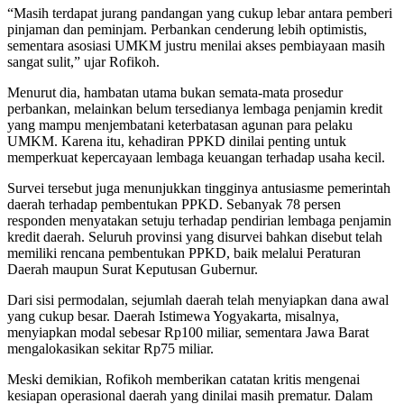
“Masih terdapat jurang pandangan yang cukup lebar antara pemberi
pinjaman dan peminjam. Perbankan cenderung lebih optimistis,
sementara asosiasi UMKM justru menilai akses pembiayaan masih
sangat sulit,” ujar Rofikoh.
Menurut dia, hambatan utama bukan semata-mata prosedur
perbankan, melainkan belum tersedianya lembaga penjamin kredit
yang mampu menjembatani keterbatasan agunan para pelaku
UMKM. Karena itu, kehadiran PPKD dinilai penting untuk
memperkuat kepercayaan lembaga keuangan terhadap usaha kecil.
Survei tersebut juga menunjukkan tingginya antusiasme pemerintah
daerah terhadap pembentukan PPKD. Sebanyak 78 persen
responden menyatakan setuju terhadap pendirian lembaga penjamin
kredit daerah. Seluruh provinsi yang disurvei bahkan disebut telah
memiliki rencana pembentukan PPKD, baik melalui Peraturan
Daerah maupun Surat Keputusan Gubernur.
Dari sisi permodalan, sejumlah daerah telah menyiapkan dana awal
yang cukup besar. Daerah Istimewa Yogyakarta, misalnya,
menyiapkan modal sebesar Rp100 miliar, sementara Jawa Barat
mengalokasikan sekitar Rp75 miliar.
Meski demikian, Rofikoh memberikan catatan kritis mengenai
kesiapan operasional daerah yang dinilai masih prematur. Dalam