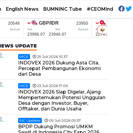
h
English News
BUMNINC Tube
#CEOMind
NEWS UPDATE
MICE
29 Juli 2026 10:37
INDOVEX 2026 Dukung Asta Cita,
Percepat Pembangunan Ekonomi
dari Desa
MICE
23 Juli 2026 17:06
INDOVEX 2026 Siap Digelar, Ajang
Mempertemukan Potensi Unggulan
Desa dengan Investor, Buyer,
Offtaker, dan Dunia Usaha
INC Updates
09 Juli 2026 09:57
BPDP Dukung Promosi UMKM
Sawit di Indonesia City Expo 2026,