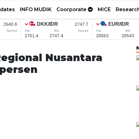
pdates
INFO MUDIK
Coorporate
MICE
Researc
 Regional Nusantara
 persen