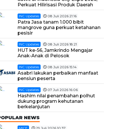
Perkuat Hilirisasi Produk Daerah
INC Updates
08 Juli 2026 21:16
Patra Jasa tanam 1.000 bibit
mangrove guna perkuat ketahanan
pesisir
INC Updates
08 Juli 2026 18:21
HUT ke-56, Jamkrindo Mengajar
Anak-Anak di Pelosok
INC Updates
08 Juli 2026 15:14
Asabri lakukan perbaikan manfaat
pensiun peserta
INC Updates
07 Juli 2026 16:06
Hashim nilai penambahan polhut
dukung program kehutanan
berkelanjutan
POPULAR NEWS
MICE
29 Juli 2026 10:37