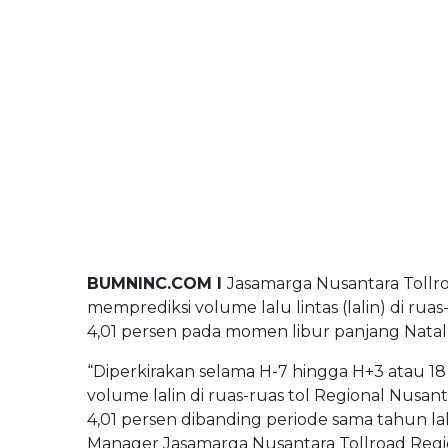
BUMNINC Tube
#CEOMind
BUMNINC.COM I
Jasamarga Nusantara Tollro
memprediksi volume lalu lintas (lalin) di rua
4,01 persen pada momen libur panjang Nata
“Diperkirakan selama H-7 hingga H+3 atau 18
volume lalin di ruas-ruas tol Regional Nusa
4,01 persen dibanding periode sama tahun lal
Manager Jasamarga Nusantara Tollroad Regio