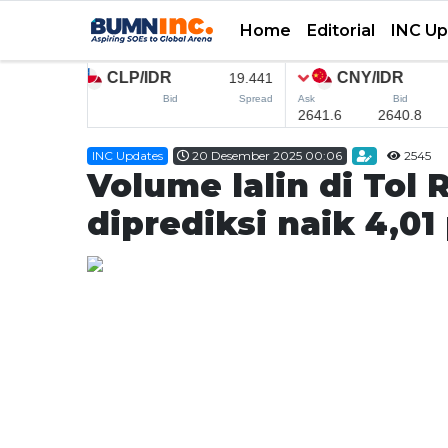
Home
Editorial
INC U
Home
INC Updates
20 Desember 2025 00:06
2545
Editorial
Volume lalin di Tol
INC Updates
diprediksi naik 4,01
INFO MUDIK
Coorporate
CSER
SMEDEV
MICE
Research
English News