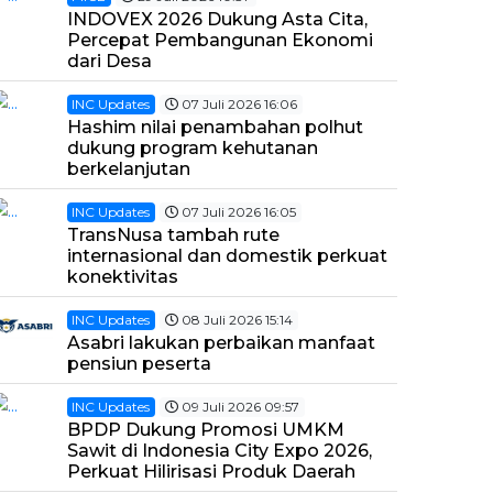
INDOVEX 2026 Dukung Asta Cita,
Percepat Pembangunan Ekonomi
dari Desa
INC Updates
07 Juli 2026 16:06
Hashim nilai penambahan polhut
dukung program kehutanan
berkelanjutan
INC Updates
07 Juli 2026 16:05
TransNusa tambah rute
internasional dan domestik perkuat
konektivitas
INC Updates
08 Juli 2026 15:14
Asabri lakukan perbaikan manfaat
pensiun peserta
INC Updates
09 Juli 2026 09:57
BPDP Dukung Promosi UMKM
Sawit di Indonesia City Expo 2026,
Perkuat Hilirisasi Produk Daerah