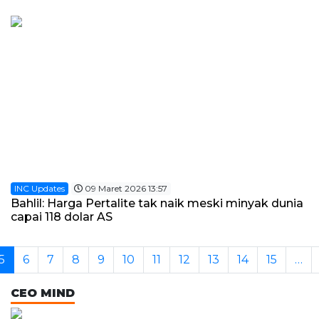
INC Updates
09 Maret 2026 13:57
Bahlil: Harga Pertalite tak naik meski minyak dunia
capai 118 dolar AS
5
6
7
8
9
10
11
12
13
14
15
…
CEO MIND