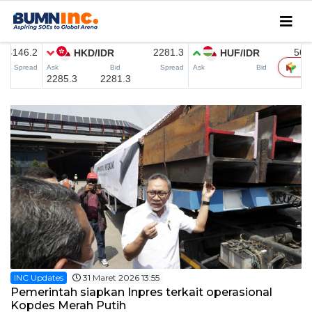
Home
Editorial
INC Updates
INFO MUDIK
Coorporate
CSER
SMEDEV
MICE
Research
INC Updates
31 Maret 2026 13:55
Pemerintah siapkan Inpres terkait operasional
English News
Kopdes Merah Putih