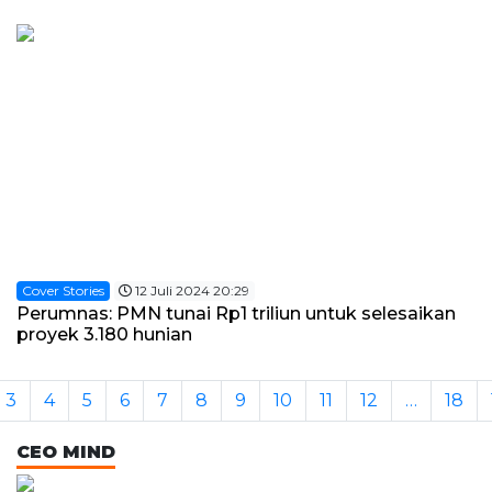
Cover Stories
12 Juli 2024 20:29
Perumnas: PMN tunai Rp1 triliun untuk selesaikan
proyek 3.180 hunian
3
4
5
6
7
8
9
10
11
12
…
18
CEO MIND