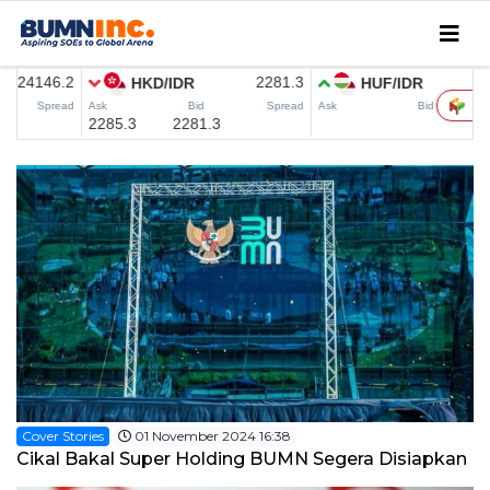
Home
Editorial
INC Updates
INFO MUDIK
Coorporate
CSER
SMEDEV
MICE
Research
Cover Stories
01 November 2024 16:38
Cikal Bakal Super Holding BUMN Segera Disiapkan
English News